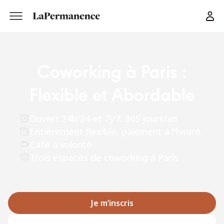
Coworking à Paris :
Flexible et Abordable
Ouvert 24h/24 et 7j/7. 365 jours/an
Entièrement flexible, paiement à l'heure.
Café à volonté
Trois espaces de coworking à Paris
Je m’inscris