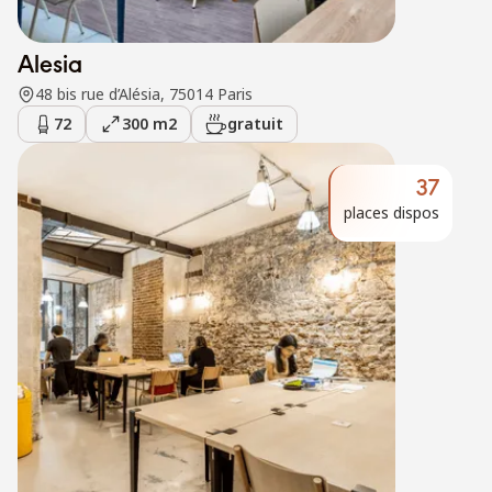
Alesia
48 bis rue d’Alésia, 75014 Paris
72
300 m2
gratuit
37
places dispos