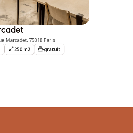
cadet
ue Marcadet, 75018 Paris
5
250 m2
gratuit