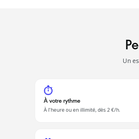
Pe
Un esp
⏱️
À votre rythme
À l'heure ou en illimité, dès 2 €/h.