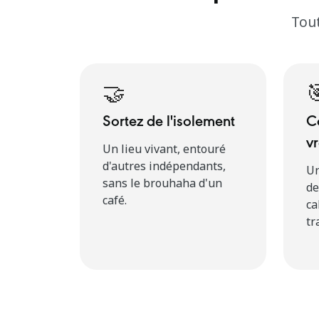
Tout
🤝

Sortez de l'isolement
C
v
Un lieu vivant, entouré
d'autres indépendants,
Un
sans le brouhaha d'un
de
café.
ca
tr