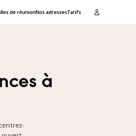
lles de réunion
Nos adresses
Tarifs
nces à
ncentrez-
— ouvert