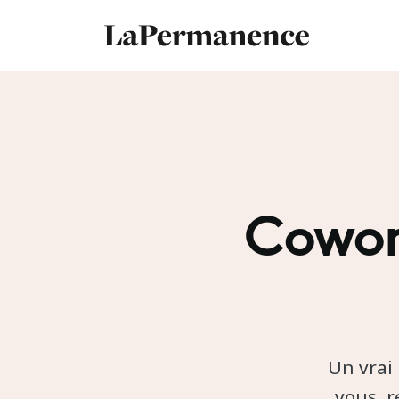
Cowor
Un vrai 
vous, r