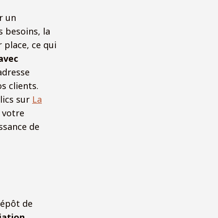
r un
 besoins, la
 place, ce qui
 avec
adresse
s clients.
lics sur
La
 votre
issance de
dépôt de
iation