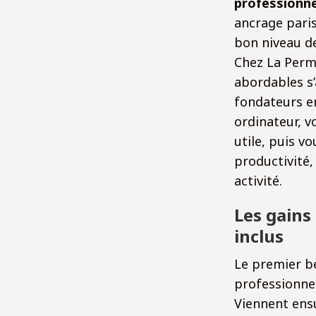
professionne
ancrage paris
bon niveau de 
Chez La Perma
abordables s’
fondateurs e
ordinateur, v
utile, puis v
productivité,
activité.
Les gains
inclus
Le premier bé
professionnel
Viennent ensu