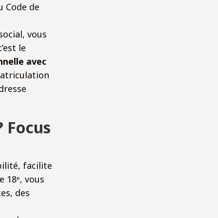
du Code de
social, vous
’est le
nnelle avec
atriculation
adresse
 ? Focus
ité, facilite
le 18ᵉ, vous
ces, des