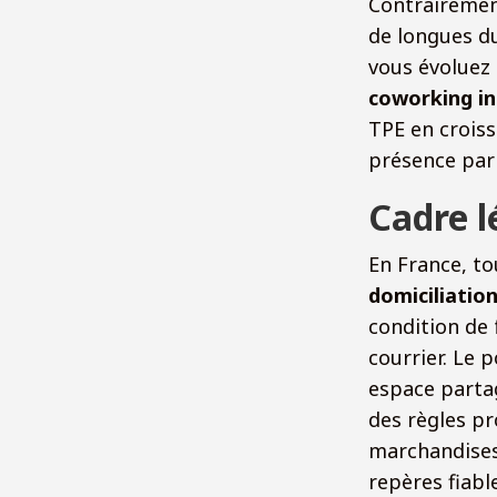
Contrairemen
de longues du
vous évoluez 
coworking in
TPE en croiss
présence pari
Cadre l
En France, to
domiciliation
condition de 
courrier. Le p
espace partag
des règles p
marchandises 
repères fiabl