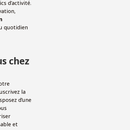
cs d’activité.
vation,
n
u quotidien
us chez
otre
uscrivez la
isposez d’une
ous
riser
table et