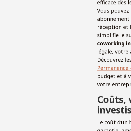
efficace dès l
Vous pouvez 
abonnement m
réception et 
simplifie le s
coworking in
légale, votre 
Découvrez les
Permanence 
budget et à vo
votre entrepr
Coûts, v
invest
Le coût d’un 
garantie, am