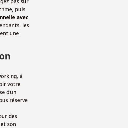
agez pas sur
ythme, puis
nnelle avec
endants, les
hent une
ion
a
orking, à
oir votre
se d’un
sous réserve
our des
 et son