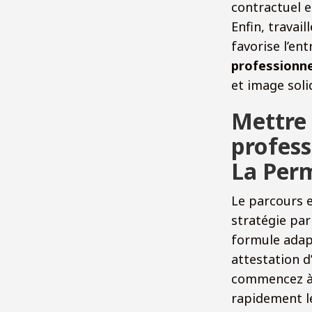
contractuel e
Enfin, travai
favorise l’ent
professionne
et image soli
Mettre 
profess
La Per
Le parcours e
stratégie par
formule adapt
attestation d
commencez à t
rapidement le