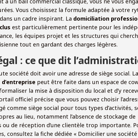
t à un bail commercial classique, vous ne vous eng
rées. Vous choisissez la formule adaptée à votre r
dans un cadre inspirant. La
domiciliation professio
clus
est particulièrement pertinente pour les indép
ance, les équipes projet et les structures qui cherc
sienne tout en gardant des charges légères.
égal : ce que dit l’administrat
ute société doit avoir une adresse de siège social. L
 d’entreprise
peut être faite dans un espace de cow
formaliser la mise à disposition du local et d’y recev
ortail officiel précise que vous pouvez choisir l’adres
é comme siège social pour tous types d’activités, 
ropres au lieu, notamment l’absence de stockage de
ou de réception d’une clientèle trop importante. P
es, consultez la fiche dédiée « Domicilier une société