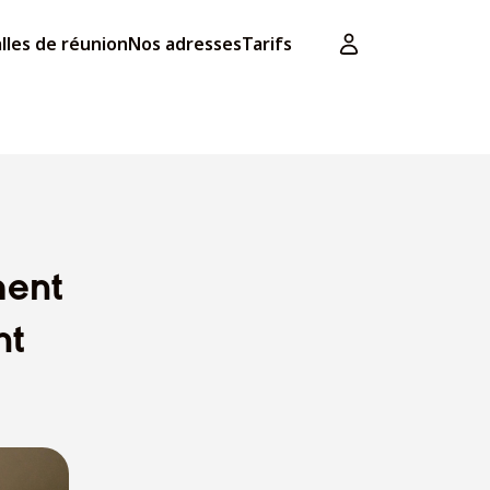
lles de réunion
Nos adresses
Tarifs
ment
nt