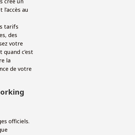
s crée un
 l’accès au
s tarifs
es, des
sez votre
t quand c’est
re la
ance de votre
working
s officiels.
que