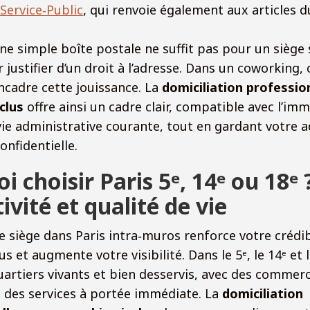
Service‑Public
, qui renvoie également aux articles 
 une simple boîte postale ne suffit pas pour un siège 
justifier d’un droit à l’adresse. Dans un coworking, c
ncadre cette jouissance. La
domiciliation professio
clus
offre ainsi un cadre clair, compatible avec l’imm
vie administrative courante, tout en gardant votre 
onfidentielle.
i choisir Paris 5ᵉ, 14ᵉ ou 18ᵉ
ivité et qualité de vie
e siège dans Paris intra‑muros renforce votre crédibil
s et augmente votre visibilité. Dans le 5ᵉ, le 14ᵉ et 
uartiers vivants et bien desservis, avec des commer
 des services à portée immédiate. La
domiciliation