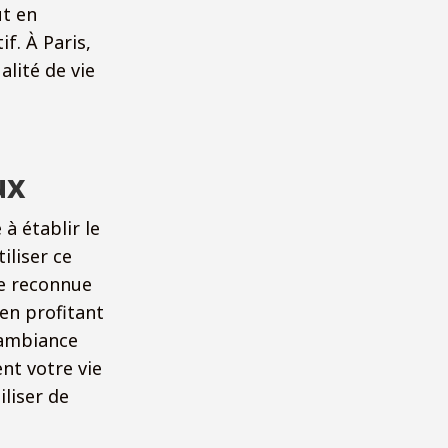
ut en
f. À Paris,
alité de vie
ux
à établir le
iliser ce
se reconnue
 en profitant
 ambiance
ent votre vie
liser de