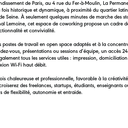
ondissement de Paris, au 4 rue du Fer-à-Moulin, La Perman
 fois historique et dynamique, à proximité du quartier lati
 de Seine. À seulement quelques minutes de marche des sta
l Lemoine, cet espace de coworking propose un cadre de t
tionnalité et convivialité.
s postes de travail en open space adaptés et à la concentra
dez-vous, présentations ou sessions d’équipe, un accès 24
alement tous les services utiles : impression, domiciliation 
xion Wi-Fi haut débit.
ois chaleureuse et professionnelle, favorable à la créativi
croiserez des freelances, startups, étudiants, enseignants o
s de flexibilité, autonomie et entraide.